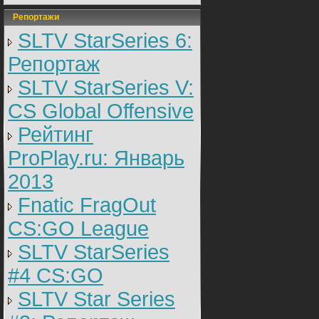
Репортажи
SLTV StarSeries 6:
Репортаж
SLTV StarSeries V:
CS Global Offensive
Рейтинг
ProPlay.ru: Январь
2013
Fnatic FragOut
CS:GO League
SLTV StarSeries
#4 CS:GO
SLTV Star Series