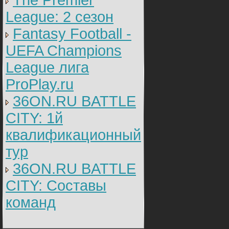
The Premier
League: 2 cезон
Fantasy Football -
UEFA Champions
League лига
ProPlay.ru
36ON.RU BATTLE
CITY: 1й
квалификационный
тур
36ON.RU BATTLE
CITY: Составы
команд