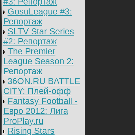
#3: Репортаж
GosuLeague #3:
Репортаж
SLTV Star Series
#2: Репортаж
The Premier
League Season 2:
Репортаж
36ON.RU BATTLE
CITY: Плей-офф
Fantasy Football -
Евро 2012: Лига
ProPlay.ru
Rising Stars