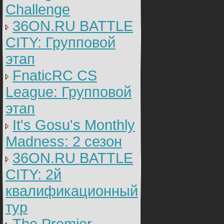
Challenge
36ON.RU BATTLE
CITY: Групповой
этап
FnaticRC CS
League: Групповой
этап
It's Gosu's Monthly
Madness: 2 сезон
36ON.RU BATTLE
CITY: 2й
квалификационный
тур