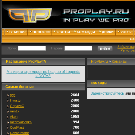
ГЛАВНАЯ
НОВОСТИ
СТАТЬИ
КОМАНДЫ
ДЕМКИ
VOD'ы
СА
Забыли па
Логин:
Пароль:
Регистра
Расписание ProPlayTV
ProPlay.ru
>
Команды
Мы ищем стримеров по League of Legends
и DOTA2!
Команды
Самые богатые
Зарегистрируйтесь
или п
2664
ggtt
2400
Hvostyn
2000
GopaveC
2000
rmn1x
1958
Akon
994
razdavalochka
700
CoolMast
606
Devostatortk