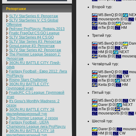
Второй тур:
Репортажи
M5.BenQ [
0:0
]
NE
SLTV StarSeries 6: Репортаж
mousesports
[
0:0
]
SLTV StarSeries V: CS Global
Keita [
0:0]
Darer
Offensive
mTw
[0:0]
HM
Рейтинг ProPlay.ru: Январь 2013
Fnatic FragOut CS:GO League
Третий
тур:
SLTV StarSeries #4 CS:GO
SLTV Star Series #3: Репортаж
M5.BenQ [
0:0
]
Dar
GosuLeague #3: Репортаж
mTw [
0:0
]
CW
SLTV Star Series #2: Репортаж
HM [
0:0]
NEXT
The Premier League Season 2:
Keita
[0:0]
mousesp
Репортаж
36ON.RU BATTLE CITY: Плей-
Четвёртый
тур:
офф
Fantasy Football - Евро 2012: Лига
M5.BenQ [
0:0
]
mou
ProPlay.ru
Darer [
0:0
]
CW
Rising Stars Challenge
mTw [
0:0]
NEXT
36ON.RU BATTLE CITY:
Keita
[0:0]
HM
Групповой этап
FnaticRC CS League: Групповой
Пятый тур:
этап
M5.BenQ [
0:0
]
CW
It's Gosu's Monthly Madness: 2
Darer [
0:0
]
NEXT
сезон
mTw [
0:0]
Keita
36ON.RU BATTLE CITY: 2й
mousesports
[0:0]
квалификационный тур
The Premier League: 2 cезон
Шестой тур:
Fantasy Football - UEFA
Champions League лига ProPlay.ru
Darer [
0:0
]
mouses
36ON.RU BATTLE CITY: 1й
HM
[
0:0
]
CW
квалификационный тур