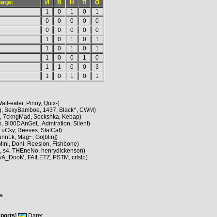
лица:
И
В
Н
П
О
1
0
1
0
1
0
0
0
0
0
0
0
0
0
0
1
0
1
0
1
1
0
1
0
1
1
0
0
1
0
1
1
0
0
3
1
0
1
0
1
all-eater, Pinoy, Quix-
)
g, SexyBamboe, 1437, Black^, CWM
)
i, 7ckngMad, Sockshka, Kebap
)
, Bl00DAnGeL, Admiration, Silent
)
LuCky, Reeves, StalCat
)
Funn1k, Mag~, Go[blin]
)
ni, Doni, Reesion, Fishbone)
, s4, THEneNo, henrydickenson
)
vA_DooM, FAILETZ, PSTM, crlslp
)
a
ports
]
Darer