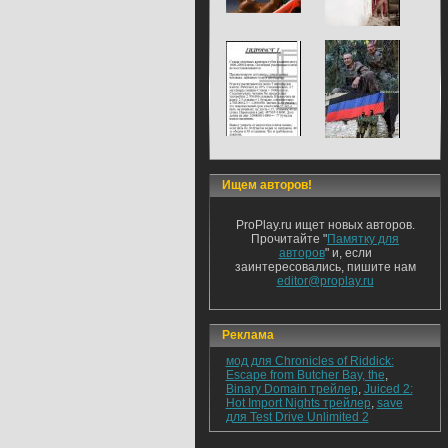
Ищем авторов!
ProPlay.ru ищет новых авторов.
Прочитайте "
Памятку для
авторов
" и, если
заинтересовались, пишите нам
editor@proplay.ru
Реклама
мод для Chronicles of Riddick:
Escape from Butcher Bay, the
,
Binary Domain трейлер
,
Juiced 2:
Hot Import Nights трейлер
,
save
для Test Drive Unlimited 2