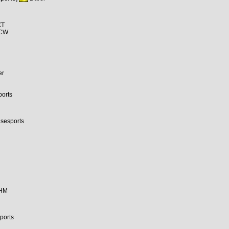
XT
CW
er
orts
sesports
HM
ports