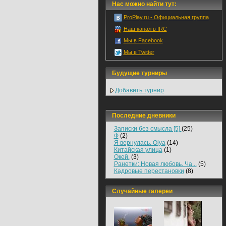
Нас можно найти тут:
ProPlay.ru - Официальная группа
Наш канал в IRC
Мы в Facebook
Мы в Twitter
Будущие турниры
Добавить турнир
Последние дневники
Записки без смысла [5]
(25)
Ф
(2)
Я вернулась. Olya
(14)
Китайская улица
(1)
Окей.
(3)
Ранетки: Новая любовь. Ча...
(5)
Кадровые перестановки
(8)
Случайные галереи