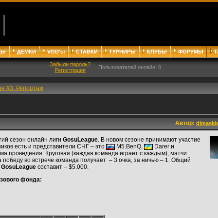
ДЫ
ДЕМКИ
VOD'ы
СТАВКИ
ТУРНИРЫ
КЛУБЫ
ФОРУМЫ
Забыли пароль?
Пользователей онлайн: 0
Регистрация
e #3: Репортаж
Автор:
dimaski
тий сезон онлайн лиги
GosuLeague
. В новом сезоне принимают участие
ников есть и представители СНГ – это
M5.BenQ,
Darer и
а проведения: Круговая (каждая команда играет с каждым), матчи
а победу во встрече команда получает – 3 очка, за ничью – 1. Общий
а
GosuLeague
составит – $5.000.
зового фонда: