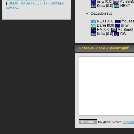
mTw [
0:0]
M5.Ben
36ON.RU BATTLE CITY: Составы
Keita
[0:0]
NEXT
команд
Седьмой тур:
NEXT [
0:0
]
mouses
Darer [
0:0
]
mTw
HM [
0:0]
M5.BenQ
Keita
[0:0]
CW
Оставить свой комментарий
Вы должны быть
зареги