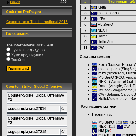
#
Турнирная таб
400
Boevik
2
Keita
События ProPlay.ru
3
mousesports
5
mTw
Сезон ставок The International 2015
6
M5.BenQ
7
NEXT
Голосование
8
Darer
9
HelloMoto
The Internaitonal 2015 был
11
CW
Лучше предыдуших
Хуже предыдущих
Составы команд:
Такой же
Keita (
bonzaj, Niqua, W
mousesports (
SingSin
mTw (
syndereN, Funzi
M5.BenQ (
PGG, Vigoss
NEXT (
Mantis, eQual, 
Darer (
Artstyle, God, 
Counter-Strike: Global Offensive
Infused (Wagamama, Mi
CW (
Balsam, CalculuS
Counter-Strike: Global Offensive
HelloMoto (
qojqva, Sa
#1
Расписание матчей:
csgo.proplay.ru:27016
0/
Первый тур:
Counter-Strike: Global Offensive
M5.BenQ [
1:1
]
Keit
#2
NEXT [
1:1
]
CW
HM
[
2
:
0
csgo.proplay.ru:27215
0/
mTw
[0:0]
mouses