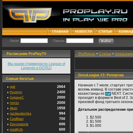
ГЛАВНАЯ
НОВОСТИ
СТАТЬИ
КОМАН
Логин:
Пароль:
Расписание ProPlayTV
ProPlay.ru
>
Статьи
>
GosuLeagu
Мы ищем стримеров по League of
Legends и DOTA2!
GosuLeague #3: Репортаж
Самые богатые
Начиная с 7 июля, стартует тре
2664
ggtt
восемь команд. В составе участ
2400
Hvostyn
казахстанцы из
NEXT. Систем
2000
GopaveC
проходят в формате Best of 2. З
призовой фонд третьего сезон
2000
rmn1x
1958
Akon
Детальное распределение при
994
razdavalochka
$2.500
700
CoolMast
$1.500
606
Devostatortk
$1.000
600
modify2h