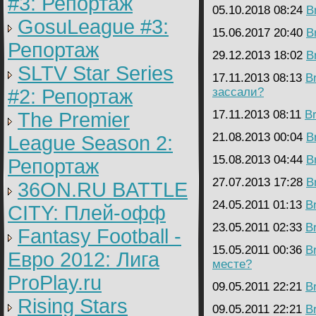
#3: Репортаж
05.10.2018 08:24
B
GosuLeague #3:
15.06.2017 20:40
B
Репортаж
29.12.2013 18:02
B
SLTV Star Series
17.11.2013 08:13
B
#2: Репортаж
зассали?
17.11.2013 08:11
B
The Premier
21.08.2013 00:04
B
League Season 2:
15.08.2013 04:44
B
Репортаж
27.07.2013 17:28
B
36ON.RU BATTLE
24.05.2011 01:13
B
CITY: Плей-офф
23.05.2011 02:33
B
Fantasy Football -
15.05.2011 00:36
B
Евро 2012: Лига
месте?
ProPlay.ru
09.05.2011 22:21
B
Rising Stars
09.05.2011 22:21
B