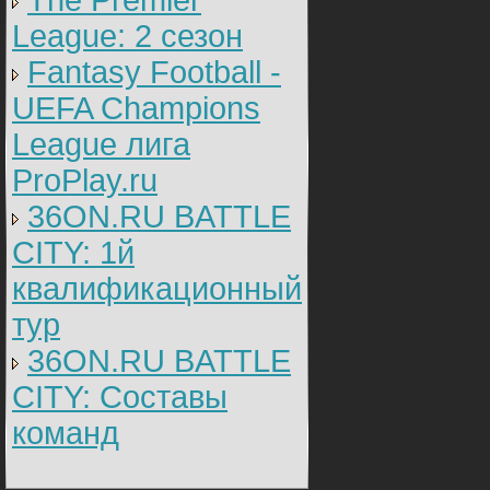
The Premier
League: 2 cезон
Fantasy Football -
UEFA Champions
League лига
ProPlay.ru
36ON.RU BATTLE
CITY: 1й
квалификационный
тур
36ON.RU BATTLE
CITY: Составы
команд