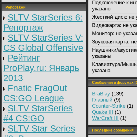
Подключение к ин
Репортажи
указано
SLTV StarSeries 6:
Жесткий диск:
не 
Видеокарта:
не ук
Репортаж
Монитор:
не указа
SLTV StarSeries V:
Звуковая карта:
не
CS Global Offensive
Наушники/акустик
Рейтинг
указаны
Клавиатура/Мышь
ProPlay.ru: Январь
указана
2013
Сообщения в форумах [1
Fnatic FragOut
BraBlay
(139)
CS:GO League
Главный
(9)
Counter-Strike
(1)
SLTV StarSeries
Quake III
(1)
#4 CS:GO
WarCraft III
(1)
SLTV Star Series
Последние сообщения