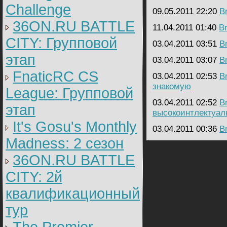
Challenge
09.05.2011 22:20
B
36ON.RU BATTLE
11.04.2011 01:40
B
CITY: Групповой
03.04.2011 03:51
B
этап
03.04.2011 03:07
B
FnaticRC CS
03.04.2011 02:53
B
знакомую
League: Групповой
03.04.2011 02:52
B
этап
высокоинтлектуал
It's Gosu's Monthly
03.04.2011 00:36
B
Madness: 2 сезон
36ON.RU BATTLE
CITY: 2й
квалификационный
тур