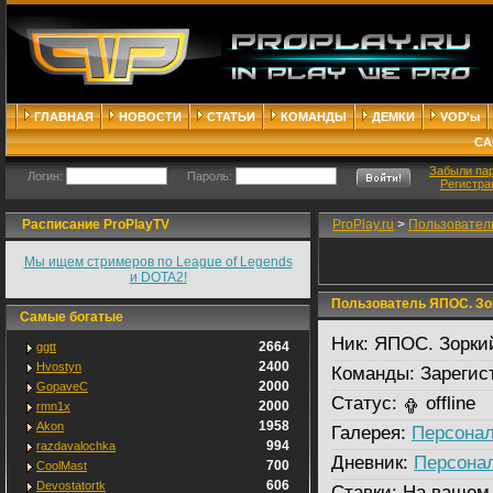
ГЛАВНАЯ
НОВОСТИ
СТАТЬИ
КОМАНДЫ
ДЕМКИ
VOD'ы
СА
Забыли па
Логин:
Пароль:
Регистра
Расписание ProPlayTV
ProPlay.ru
>
Пользовател
Мы ищем стримеров по League of Legends
и DOTA2!
Пользователь ЯПОС. Зор
Самые богатые
Ник:
ЯПОС. Зоркий
2664
ggtt
2400
Hvostyn
Команды:
Зарегис
2000
GopaveC
Статус:
offline
2000
rmn1x
1958
Akon
Галерея:
Персонал
994
razdavalochka
Дневник:
Персона
700
CoolMast
606
Devostatortk
Ставки:
На вашем