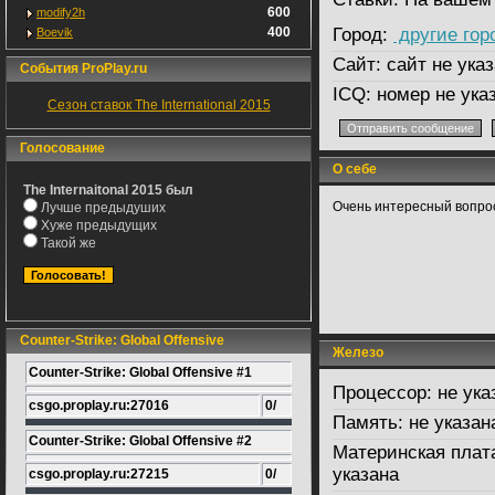
600
modify2h
400
Город:
другие гор
Boevik
Сайт:
сайт не указ
События ProPlay.ru
ICQ:
номер не ука
Сезон ставок The International 2015
Голосование
О себе
The Internaitonal 2015 был
Очень интересный вопрос
Лучше предыдуших
Хуже предыдущих
Такой же
Counter-Strike: Global Offensive
Железо
Counter-Strike: Global Offensive #1
Процессор:
не ука
csgo.proplay.ru:27016
0/
Память:
не указан
Counter-Strike: Global Offensive #2
Материнская плат
указана
csgo.proplay.ru:27215
0/